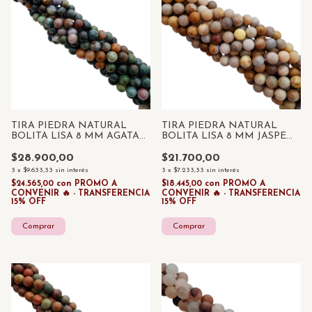
TIRA PIEDRA NATURAL
TIRA PIEDRA NATURAL
BOLITA LISA 8 MM AGATA
BOLITA LISA 8 MM JASPE
INDIA X 45 UNID
NATURAL X 45 UNID
$28.900,00
$21.700,00
3
x
$9.633,33
sin interés
3
x
$7.233,33
sin interés
$24.565,00
con
PROMO A
$18.445,00
con
PROMO A
CONVENIR 🔥 - TRANSFERENCIA
CONVENIR 🔥 - TRANSFERENCIA
15% OFF
15% OFF