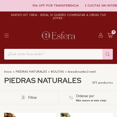
15% OFF POR TRANSFERENCIA
3 CUOTAS SIN INTERES
20% 
NUEVO KIT CREÁ - IDEAL SI QUERÉS COMENZAR A CREAS TUS
JOYAS -
0
Inicio
>
PIEDRAS NATURALES
>
BOLITAS
>
breadcrumbs.3-mm5
PIEDRAS NATURALES
273 productos
Ordenar por:
Filtrar
Más nuevo al más viejo