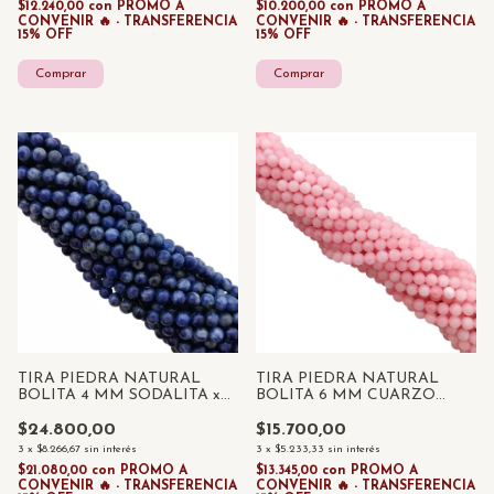
$12.240,00
con
PROMO A
$10.200,00
con
PROMO A
CONVENIR 🔥 - TRANSFERENCIA
CONVENIR 🔥 - TRANSFERENCIA
15% OFF
15% OFF
TIRA PIEDRA NATURAL
TIRA PIEDRA NATURAL
BOLITA 4 MM SODALITA x
BOLITA 6 MM CUARZO
85 UNID
ROSA x 55 UNID
$24.800,00
$15.700,00
3
x
$8.266,67
sin interés
3
x
$5.233,33
sin interés
$21.080,00
con
PROMO A
$13.345,00
con
PROMO A
CONVENIR 🔥 - TRANSFERENCIA
CONVENIR 🔥 - TRANSFERENCIA