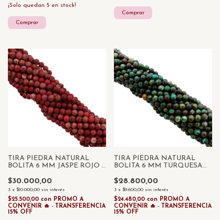
¡Solo quedan
5
en stock!
TIRA PIEDRA NATURAL
TIRA PIEDRA NATURAL
BOLITA 6 MM JASPE ROJO x
BOLITA 6 MM TURQUESA
55 UNID
AFRICANA x 55 UNID
$30.000,00
$28.800,00
3
x
$10.000,00
sin interés
3
x
$9.600,00
sin interés
$25.500,00
con
PROMO A
$24.480,00
con
PROMO A
CONVENIR 🔥 - TRANSFERENCIA
CONVENIR 🔥 - TRANSFERENCIA
15% OFF
15% OFF