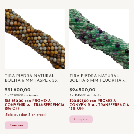
TIRA PIEDRA NATURAL
TIRA PIEDRA NATURAL
BOLITA 6 MM JASPE x 55
BOLITA 6 MM FLUORITA x
UNID
55 UNID
$21.600,00
$24.500,00
3
x
$7.200,00
sin interés
3
x
$8.166,67
sin interés
$18.360,00
con
PROMO A
$20.825,00
con
PROMO A
CONVENIR 🔥 - TRANSFERENCIA
CONVENIR 🔥 - TRANSFERENCIA
15% OFF
15% OFF
¡Solo quedan
3
en stock!