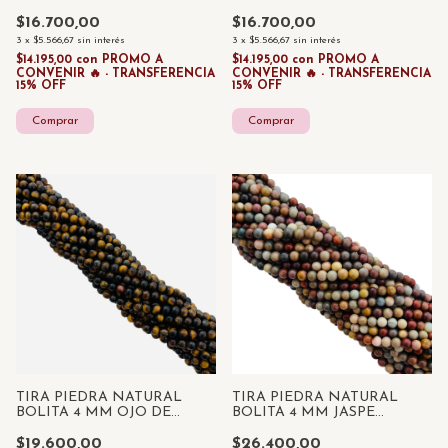
GOLD x 85 UNID
PLATEADA x 85 UNID
$16.700,00
$16.700,00
3
x
$5.566,67
sin interés
3
x
$5.566,67
sin interés
$14.195,00
con
PROMO A
$14.195,00
con
PROMO A
CONVENIR 🔥 - TRANSFERENCIA
CONVENIR 🔥 - TRANSFERENCIA
15% OFF
15% OFF
TIRA PIEDRA NATURAL
TIRA PIEDRA NATURAL
BOLITA 4 MM OJO DE
BOLITA 4 MM JASPE
TIGRE x 85 UNID
MOOKAITA x 85 UNID
$19.600,00
$26.400,00