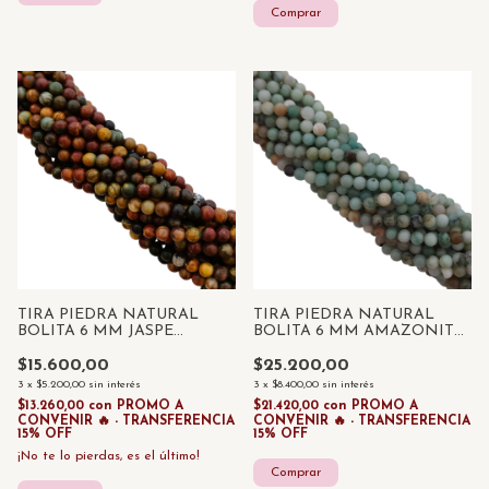
TIRA PIEDRA NATURAL
TIRA PIEDRA NATURAL
BOLITA 6 MM JASPE
BOLITA 6 MM AMAZONITA
PICASSO x 55 UNID
x 55 UNID
$15.600,00
$25.200,00
3
x
$5.200,00
sin interés
3
x
$8.400,00
sin interés
$13.260,00
con
PROMO A
$21.420,00
con
PROMO A
CONVENIR 🔥 - TRANSFERENCIA
CONVENIR 🔥 - TRANSFERENCIA
15% OFF
15% OFF
¡No te lo pierdas, es el último!