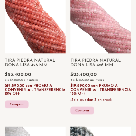
TIRA PIEDRA NATURAL
TIRA PIEDRA NATURAL
DONA LISA 4x6 MM
DONA LISA 4x6 MM
CUARZO FRESA x 85 UNID
CUARZO ROSA x 85 UNID
$23.400,00
$23.400,00
3
x
$7.800,00
sin interés
3
x
$7.800,00
sin interés
$19.890,00
con
PROMO A
$19.890,00
con
PROMO A
CONVENIR 🔥 - TRANSFERENCIA
CONVENIR 🔥 - TRANSFERENCIA
15% OFF
15% OFF
¡Solo quedan
3
en stock!