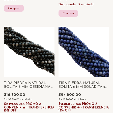
¡Solo quedan
5
en stock!
TIRA PIEDRA NATURAL
TIRA PIEDRA NATURAL
BOLITA 6 MM OBSIDIANA
BOLITA 6 MM SOLADITA x
PLATEADAx 55 UNID
55 UNID
$16.700,00
$24.800,00
3
x
$5.566,67
sin interés
3
x
$8.266,67
sin interés
$14.195,00
con
PROMO A
$21.080,00
con
PROMO A
CONVENIR 🔥 - TRANSFERENCIA
CONVENIR 🔥 - TRANSFERENCIA
15% OFF
15% OFF