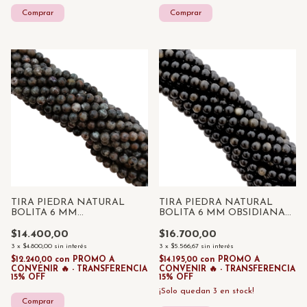
TIRA PIEDRA NATURAL
TIRA PIEDRA NATURAL
BOLITA 6 MM
BOLITA 6 MM OBSIDIANA
LABRADORITA NEGRA x 55
GOLD x 55 UNID
UNID
$14.400,00
$16.700,00
3
x
$4.800,00
sin interés
3
x
$5.566,67
sin interés
$12.240,00
con
PROMO A
$14.195,00
con
PROMO A
CONVENIR 🔥 - TRANSFERENCIA
CONVENIR 🔥 - TRANSFERENCIA
15% OFF
15% OFF
¡Solo quedan
3
en stock!