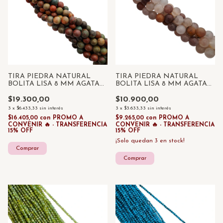
TIRA PIEDRA NATURAL
TIRA PIEDRA NATURAL
BOLITA LISA 8 MM AGATA
BOLITA LISA 8 MM AGATA
PICASO X 45 UNID
BOTSWANA X 45 UNID
$19.300,00
$10.900,00
3
x
$6.433,33
sin interés
3
x
$3.633,33
sin interés
$16.405,00
con
PROMO A
$9.265,00
con
PROMO A
CONVENIR 🔥 - TRANSFERENCIA
CONVENIR 🔥 - TRANSFERENCIA
15% OFF
15% OFF
¡Solo quedan
3
en stock!