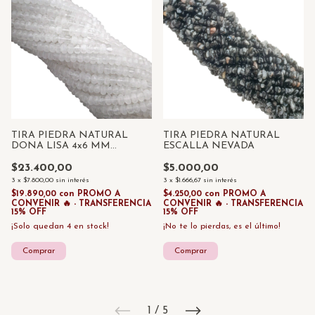
TIRA PIEDRA NATURAL
TIRA PIEDRA NATURAL
DONA LISA 4x6 MM
ESCALLA NEVADA
CUARZO BLANCO x 85
UNID
$23.400,00
$5.000,00
3
x
$7.800,00
sin interés
3
x
$1.666,67
sin interés
$19.890,00
con
PROMO A
$4.250,00
con
PROMO A
CONVENIR 🔥 - TRANSFERENCIA
CONVENIR 🔥 - TRANSFERENCIA
15% OFF
15% OFF
¡Solo quedan
4
en stock!
¡No te lo pierdas, es el último!
1
/
5