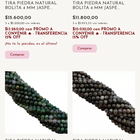
TIRA PIEDRA NATURAL
TIRA PIEDRA NATURAL
BOLITA 4 MM JASPE
BOLITA 4 MM JASPE
PICASSO x 85 UNID
MADERA x 85 UNID
$15.600,00
$11.800,00
3
x
$5.200,00
sin interés
3
x
$3.933,33
sin interés
$13.260,00
con
PROMO A
$10.030,00
con
PROMO A
CONVENIR 🔥 - TRANSFERENCIA
CONVENIR 🔥 - TRANSFERENCIA
15% OFF
15% OFF
¡No te lo pierdas, es el último!