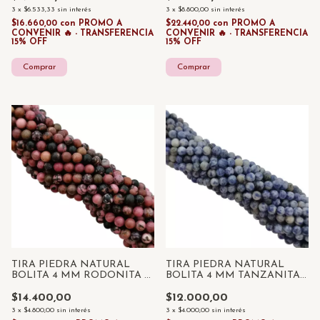
3
x
$6.533,33
sin interés
3
x
$8.800,00
sin interés
$16.660,00
con
PROMO A
$22.440,00
con
PROMO A
CONVENIR 🔥 - TRANSFERENCIA
CONVENIR 🔥 - TRANSFERENCIA
15% OFF
15% OFF
TIRA PIEDRA NATURAL
TIRA PIEDRA NATURAL
BOLITA 4 MM RODONITA x
BOLITA 4 MM TANZANITA x
85 UNID
85 UNID
$14.400,00
$12.000,00
3
x
$4.800,00
sin interés
3
x
$4.000,00
sin interés