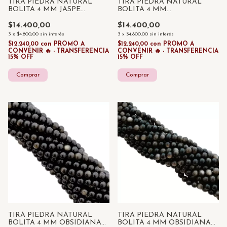
TIRA PIEDRA NATURAL
TIRA PIEDRA NATURAL
BOLITA 4 MM JASPE
BOLITA 4 MM
MUSGO x 85 UNID
LABRADORITA NEGRA x 85
UNID
$14.400,00
$14.400,00
3
x
$4.800,00
sin interés
3
x
$4.800,00
sin interés
$12.240,00
con
PROMO A
$12.240,00
con
PROMO A
CONVENIR 🔥 - TRANSFERENCIA
CONVENIR 🔥 - TRANSFERENCIA
15% OFF
15% OFF
TIRA PIEDRA NATURAL
TIRA PIEDRA NATURAL
BOLITA 4 MM OBSIDIANA
BOLITA 4 MM OBSIDIANA