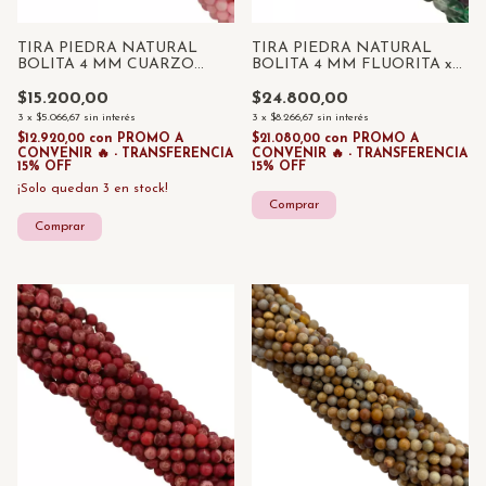
TIRA PIEDRA NATURAL
TIRA PIEDRA NATURAL
BOLITA 4 MM CUARZO
BOLITA 4 MM FLUORITA x
ROSA x 85 UNID
85 UNID
$15.200,00
$24.800,00
3
x
$5.066,67
sin interés
3
x
$8.266,67
sin interés
$12.920,00
con
PROMO A
$21.080,00
con
PROMO A
CONVENIR 🔥 - TRANSFERENCIA
CONVENIR 🔥 - TRANSFERENCIA
15% OFF
15% OFF
¡Solo quedan
3
en stock!