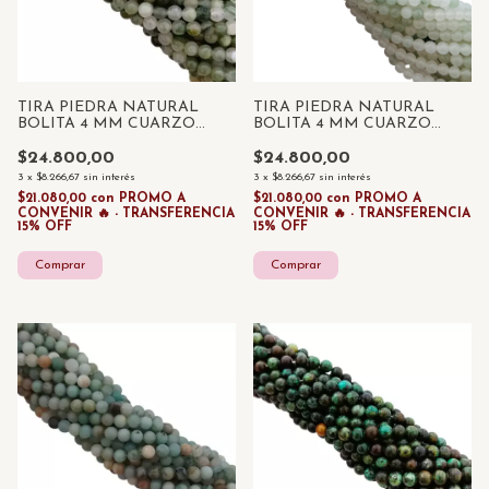
TIRA PIEDRA NATURAL
TIRA PIEDRA NATURAL
BOLITA 4 MM CUARZO
BOLITA 4 MM CUARZO
RUTILADO x 85 UNID
BLANCO / CLORITA VERDE
x 85 UNID
$24.800,00
$24.800,00
3
x
$8.266,67
sin interés
3
x
$8.266,67
sin interés
$21.080,00
con
PROMO A
$21.080,00
con
PROMO A
CONVENIR 🔥 - TRANSFERENCIA
CONVENIR 🔥 - TRANSFERENCIA
15% OFF
15% OFF