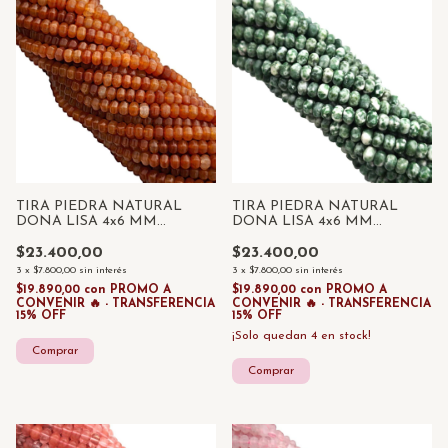
TIRA PIEDRA NATURAL
TIRA PIEDRA NATURAL
DONA LISA 4x6 MM
DONA LISA 4x6 MM
CORNALINA x 85 UNID
SERPENTINA x 85 UNID
$23.400,00
$23.400,00
3
x
$7.800,00
sin interés
3
x
$7.800,00
sin interés
$19.890,00
con
PROMO A
$19.890,00
con
PROMO A
CONVENIR 🔥 - TRANSFERENCIA
CONVENIR 🔥 - TRANSFERENCIA
15% OFF
15% OFF
¡Solo quedan
4
en stock!