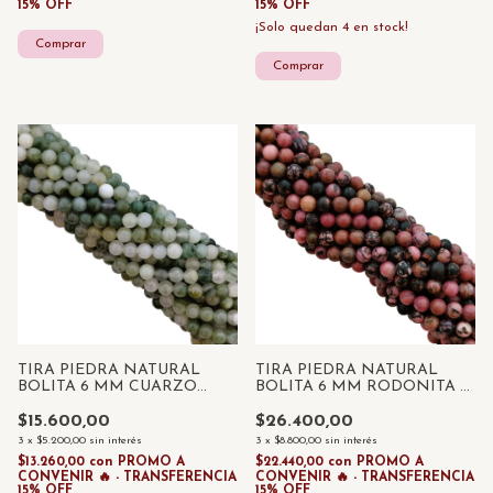
15% OFF
15% OFF
¡Solo quedan
4
en stock!
TIRA PIEDRA NATURAL
TIRA PIEDRA NATURAL
BOLITA 6 MM CUARZO
BOLITA 6 MM RODONITA x
RUTILADO x 55 UNID
55 UNID
$15.600,00
$26.400,00
3
x
$5.200,00
sin interés
3
x
$8.800,00
sin interés
$13.260,00
con
PROMO A
$22.440,00
con
PROMO A
CONVENIR 🔥 - TRANSFERENCIA
CONVENIR 🔥 - TRANSFERENCIA
15% OFF
15% OFF