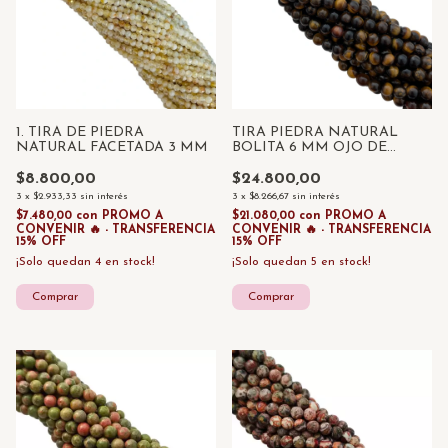
1. TIRA DE PIEDRA
TIRA PIEDRA NATURAL
NATURAL FACETADA 3 MM
BOLITA 6 MM OJO DE
TIGRE x 55 UNID
$8.800,00
$24.800,00
3
x
$2.933,33
sin interés
3
x
$8.266,67
sin interés
$7.480,00
con
PROMO A
$21.080,00
con
PROMO A
CONVENIR 🔥 - TRANSFERENCIA
CONVENIR 🔥 - TRANSFERENCIA
15% OFF
15% OFF
¡Solo quedan
4
en stock!
¡Solo quedan
5
en stock!