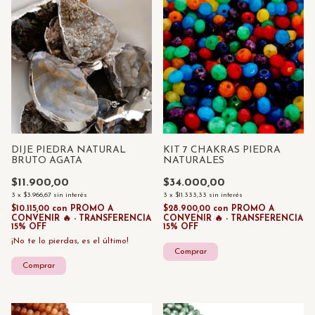
DIJE PIEDRA NATURAL
KIT 7 CHAKRAS PIEDRA
BRUTO AGATA
NATURALES
$11.900,00
$34.000,00
3
x
$3.966,67
sin interés
3
x
$11.333,33
sin interés
$10.115,00
con
PROMO A
$28.900,00
con
PROMO A
CONVENIR 🔥 - TRANSFERENCIA
CONVENIR 🔥 - TRANSFERENCIA
15% OFF
15% OFF
¡No te lo pierdas, es el último!