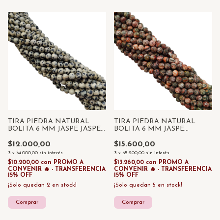
TIRA PIEDRA NATURAL
TIRA PIEDRA NATURAL
BOLITA 6 MM JASPE JASPE
BOLITA 6 MM JASPE
DALMATA x 55 UNID
LEOPARDO x 55 UNID -
$12.000,00
$15.600,00
3
x
$4.000,00
sin interés
3
x
$5.200,00
sin interés
$10.200,00
con
PROMO A
$13.260,00
con
PROMO A
CONVENIR 🔥 - TRANSFERENCIA
CONVENIR 🔥 - TRANSFERENCIA
15% OFF
15% OFF
¡Solo quedan
2
en stock!
¡Solo quedan
5
en stock!