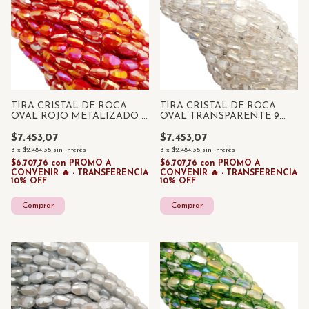
TIRA CRISTAL DE ROCA
TIRA CRISTAL DE ROCA
OVAL ROJO METALIZADO 9
OVAL TRANSPARENTE 9
MM x 70 UNID
MM x 70 UNID
$7.453,07
$7.453,07
3
x
$2.484,36
sin interés
3
x
$2.484,36
sin interés
$6.707,76
con
PROMO A
$6.707,76
con
PROMO A
CONVENIR 🔥 - TRANSFERENCIA
CONVENIR 🔥 - TRANSFERENCIA
10% OFF
10% OFF