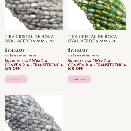
TIRA CRISTAL DE ROCA
TIRA CRISTAL DE ROCA
OVAL ACERO 9 MM x 70
OVAL VERDE 9 MM x 70
UNID
UNID
$7.453,07
$7.453,07
3
x
$2.484,36
sin interés
3
x
$2.484,36
sin interés
$6.707,76
con
PROMO A
$6.707,76
con
PROMO A
CONVENIR 🔥 - TRANSFERENCIA
CONVENIR 🔥 - TRANSFERENCIA
10% OFF
10% OFF