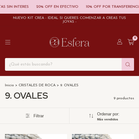
 SIN INTERES
20% OFF EN EFECTIVO
10% OFF POR TRANSFERENCIA
NUEVO KIT CREÁ - IDEAL SI QUERÉS COMENZAR A CREAS TUS
JOYAS -
0
Inicio
>
CRISTALES DE ROCA
>
9. OVALES
9. OVALES
9 productos
Ordenar por:
Filtrar
Más vendidos