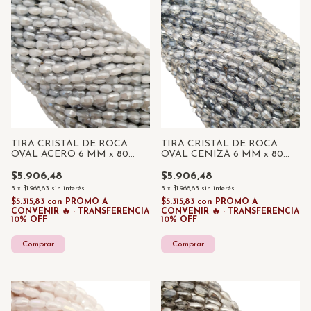
TIRA CRISTAL DE ROCA
TIRA CRISTAL DE ROCA
OVAL CENIZA 6 MM x 80
OVAL ACERO 6 MM x 80
UNID
UNID
$5.906,48
$5.906,48
3
x
$1.968,83
sin interés
3
x
$1.968,83
sin interés
$5.315,83
con
PROMO A
$5.315,83
con
PROMO A
CONVENIR 🔥 - TRANSFERENCIA
CONVENIR 🔥 - TRANSFERENCIA
10% OFF
10% OFF