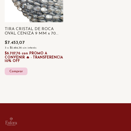
TIRA CRISTAL DE ROCA
OVAL CENIZA 9 MM x 70
UNID
$7.453,07
3
x
$2.484,36
sin interés
$6.707,76
con
PROMO A
CONVENIR 🔥 - TRANSFERENCIA
10% OFF