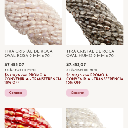
TIRA CRISTAL DE ROCA
TIRA CRISTAL DE ROCA
OVAL ROSA 9 MM x 70
OVAL HUMO 9 MM x 70
UNID
UNID
$7.453,07
$7.453,07
3
x
$2.484,36
sin interés
3
x
$2.484,36
sin interés
$6.707,76
con
PROMO A
$6.707,76
con
PROMO A
CONVENIR 🔥 - TRANSFERENCIA
CONVENIR 🔥 - TRANSFERENCIA
10% OFF
10% OFF