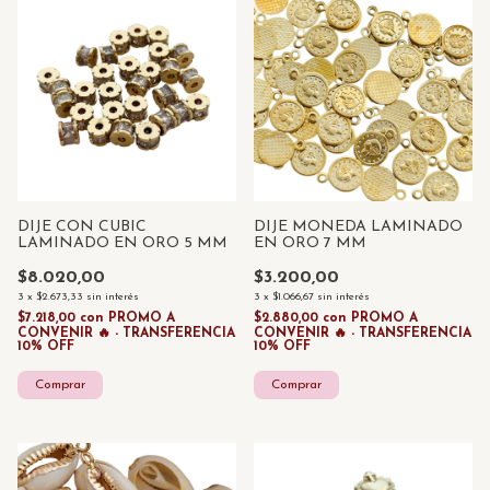
DIJE CON CUBIC
DIJE MONEDA LAMINADO
LAMINADO EN ORO 5 MM
EN ORO 7 MM
$8.020,00
$3.200,00
3
x
$2.673,33
sin interés
3
x
$1.066,67
sin interés
$7.218,00
con
PROMO A
$2.880,00
con
PROMO A
CONVENIR 🔥 - TRANSFERENCIA
CONVENIR 🔥 - TRANSFERENCIA
10% OFF
10% OFF