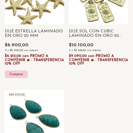
DIJE ESTRELLA LAMINADO
DIJE SOL CON CUBIC
EN ORO 20 MM
LAMINADO EN ORO 20
MM
$6.900,00
$10.100,00
3
x
$2.300,00
sin interés
3
x
$3.366,67
sin interés
$6.210,00
con
PROMO A
$9.090,00
con
PROMO A
CONVENIR 🔥 - TRANSFERENCIA
CONVENIR 🔥 - TRANSFERENCIA
10% OFF
10% OFF
SIN STOCK