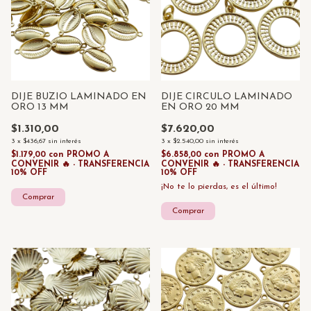
DIJE BUZIO LAMINADO EN
DIJE CIRCULO LAMINADO
ORO 13 MM
EN ORO 20 MM
$1.310,00
$7.620,00
3
x
$436,67
sin interés
3
x
$2.540,00
sin interés
$1.179,00
con
PROMO A
$6.858,00
con
PROMO A
CONVENIR 🔥 - TRANSFERENCIA
CONVENIR 🔥 - TRANSFERENCIA
10% OFF
10% OFF
¡No te lo pierdas, es el último!