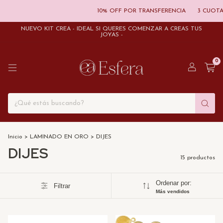
10% OFF POR TRANSFERENCIA
3 CUOTAS S
NUEVO KIT CREÁ - IDEAL SI QUERÉS COMENZAR A CREAS TUS
JOYAS -
0
Inicio
>
LAMINADO EN ORO
>
DIJES
DIJES
15 productos
Ordenar por:
Filtrar
Más vendidos