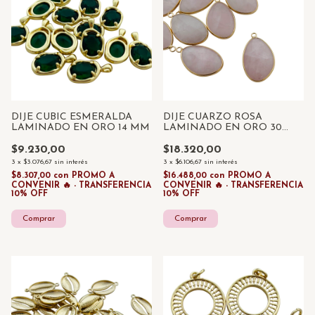
DIJE CUBIC ESMERALDA
DIJE CUARZO ROSA
LAMINADO EN ORO 14 MM
LAMINADO EN ORO 30
MM
$9.230,00
$18.320,00
3
x
$3.076,67
sin interés
3
x
$6.106,67
sin interés
$8.307,00
con
PROMO A
$16.488,00
con
PROMO A
CONVENIR 🔥 - TRANSFERENCIA
CONVENIR 🔥 - TRANSFERENCIA
10% OFF
10% OFF