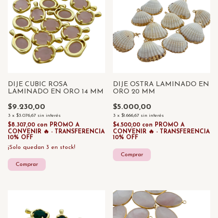
DIJE CUBIC ROSA
DIJE OSTRA LAMINADO EN
LAMINADO EN ORO 14 MM
ORO 20 MM
$9.230,00
$5.000,00
3
x
$3.076,67
sin interés
3
x
$1.666,67
sin interés
$8.307,00
con
PROMO A
$4.500,00
con
PROMO A
CONVENIR 🔥 - TRANSFERENCIA
CONVENIR 🔥 - TRANSFERENCIA
10% OFF
10% OFF
¡Solo quedan
3
en stock!