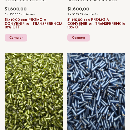
VERDE CLARO x 50
MOSTAZA x 50 GRAMOS
GRAMOS
$1.600,00
$1.600,00
3
x
$533,33
sin interés
3
x
$533,33
sin interés
$1.440,00
con
PROMO A
$1.440,00
con
PROMO A
CONVENIR 🔥 - TRANSFERENCIA
CONVENIR 🔥 - TRANSFERENCIA
10% OFF
10% OFF