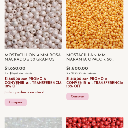
MOSTACILLON 4 MM ROSA
MOSTACILLA 2 MM
NACRADO x 50 GRAMOS
NARANJA OPACO x 50
GRAMOS
$1.850,00
$1.600,00
3
x
$616,67
sin interés
3
x
$533,33
sin interés
$1.665,00
con
PROMO A
$1.440,00
con
PROMO A
CONVENIR 🔥 - TRANSFERENCIA
CONVENIR 🔥 - TRANSFERENCIA
10% OFF
10% OFF
¡Solo quedan
3
en stock!