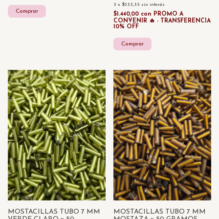
3
x
$533,33
sin interés
$1.440,00
con
PROMO A
CONVENIR 🔥 - TRANSFERENCIA
10% OFF
MOSTACILLAS TUBO 7 MM
MOSTACILLAS TUBO 7 MM