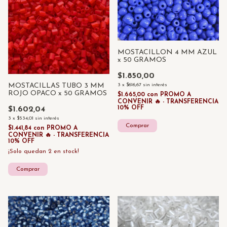
MOSTACILLON 4 MM AZUL
x 50 GRAMOS
$1.850,00
3
x
$616,67
sin interés
MOSTACILLAS TUBO 3 MM
ROJO OPACO x 50 GRAMOS
$1.665,00
con
PROMO A
CONVENIR 🔥 - TRANSFERENCIA
10% OFF
$1.602,04
3
x
$534,01
sin interés
$1.441,84
con
PROMO A
CONVENIR 🔥 - TRANSFERENCIA
10% OFF
¡Solo quedan
2
en stock!