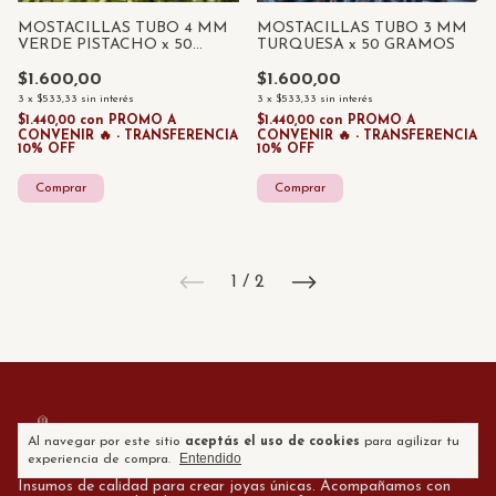
MOSTACILLAS TUBO 4 MM
MOSTACILLAS TUBO 3 MM
VERDE PISTACHO x 50
TURQUESA x 50 GRAMOS
GRAMOS
$1.600,00
$1.600,00
3
x
$533,33
sin interés
3
x
$533,33
sin interés
$1.440,00
con
PROMO A
$1.440,00
con
PROMO A
CONVENIR 🔥 - TRANSFERENCIA
CONVENIR 🔥 - TRANSFERENCIA
10% OFF
10% OFF
1
/
2
Al navegar por este sitio
aceptás el uso de cookies
para agilizar tu
Entendido
experiencia de compra.
Insumos de calidad para crear joyas únicas. Acompañamos con