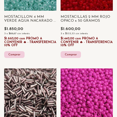
MOSTACILLON 4 MM
MOSTACILLAS 2 MM ROJO
VERDE AQUA NACARADO x
OPACO x 50 GRAMOS
50 GRAMOS
$1.850,00
$1.600,00
3
x
$616,67
sin interés
3
x
$533,33
sin interés
$1.665,00
con
PROMO A
$1.440,00
con
PROMO A
CONVENIR 🔥 - TRANSFERENCIA
CONVENIR 🔥 - TRANSFERENCIA
10% OFF
10% OFF