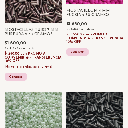
MOSTACILLON 4 MM
FUCSIA x 50 GRAMOS
$1.850,00
3
x
$616,67
sin interés
MOSTACILLAS TUBO 7 MM
PURPURA x 50 GRAMOS
$1.665,00
con
PROMO A
CONVENIR 🔥 - TRANSFERENCIA
10% OFF
$1.600,00
3
x
$533,33
sin interés
$1.440,00
con
PROMO A
CONVENIR 🔥 - TRANSFERENCIA
10% OFF
¡No te lo pierdas, es el último!