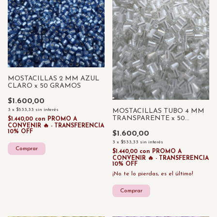
MOSTACILLAS 2 MM AZUL
CLARO x 50 GRAMOS
$1.600,00
3
x
$533,33
sin interés
MOSTACILLAS TUBO 4 MM
TRANSPARENTE x 50
$1.440,00
con
PROMO A
GRAMOS
CONVENIR 🔥 - TRANSFERENCIA
10% OFF
$1.600,00
3
x
$533,33
sin interés
$1.440,00
con
PROMO A
CONVENIR 🔥 - TRANSFERENCIA
10% OFF
¡No te lo pierdas, es el último!