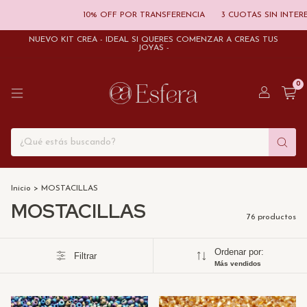
10% OFF POR TRANSFERENCIA
3 CUOTAS SIN INTERES
20% OFF E
NUEVO KIT CREÁ - IDEAL SI QUERÉS COMENZAR A CREAS TUS
JOYAS -
0
Inicio
>
MOSTACILLAS
MOSTACILLAS
76 productos
Ordenar por:
Filtrar
Más vendidos