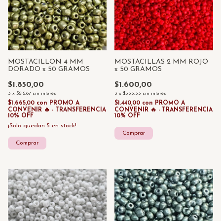
MOSTACILLON 4 MM
MOSTACILLAS 2 MM ROJO
DORADO x 50 GRAMOS
x 50 GRAMOS
$1.850,00
$1.600,00
3
x
$616,67
sin interés
3
x
$533,33
sin interés
$1.665,00
con
PROMO A
$1.440,00
con
PROMO A
CONVENIR 🔥 - TRANSFERENCIA
CONVENIR 🔥 - TRANSFERENCIA
10% OFF
10% OFF
¡Solo quedan
5
en stock!