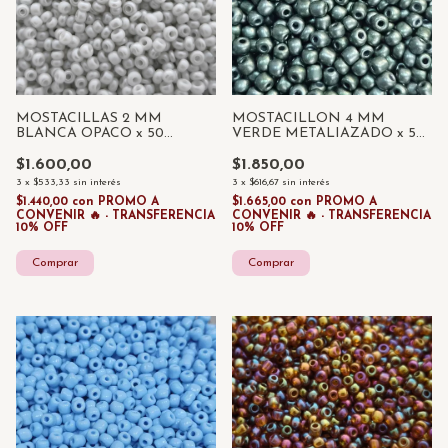
MOSTACILLAS 2 MM
MOSTACILLON 4 MM
BLANCA OPACO x 50
VERDE METALIAZADO x 50
GRAMOS
GRAMOS
$1.600,00
$1.850,00
3
x
$533,33
sin interés
3
x
$616,67
sin interés
$1.440,00
con
PROMO A
$1.665,00
con
PROMO A
CONVENIR 🔥 - TRANSFERENCIA
CONVENIR 🔥 - TRANSFERENCIA
10% OFF
10% OFF