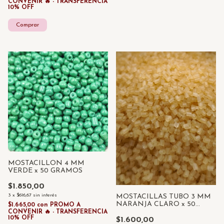
CONVENIR 🔥 - TRANSFERENCIA
10% OFF
MOSTACILLON 4 MM
VERDE x 50 GRAMOS
$1.850,00
3
x
$616,67
sin interés
MOSTACILLAS TUBO 3 MM
NARANJA CLARO x 50
$1.665,00
con
PROMO A
GRAMOS
CONVENIR 🔥 - TRANSFERENCIA
10% OFF
$1.600,00