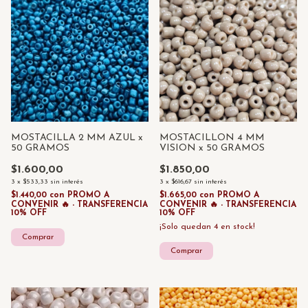
MOSTACILLA 2 MM AZUL x
MOSTACILLON 4 MM
50 GRAMOS
VISION x 50 GRAMOS
$1.600,00
$1.850,00
3
x
$533,33
sin interés
3
x
$616,67
sin interés
$1.440,00
con
PROMO A
$1.665,00
con
PROMO A
CONVENIR 🔥 - TRANSFERENCIA
CONVENIR 🔥 - TRANSFERENCIA
10% OFF
10% OFF
¡Solo quedan
4
en stock!