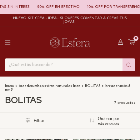
S SIN INTERES
20% OFF EN EFECTIVO
10% OFF POR TRANSFERENCIA
NUEVO KIT CREÁ - IDEAL SI QUERÉS COMENZAR A CREAS TUS
JOYAS -
0
Inicio
>
breadcrumbs.piedras-naturales-lisas
>
BOLITAS
>
breadcrumbs.8-
mm8
BOLITAS
7 productos
Ordenar por:
Filtrar
Más vendidos