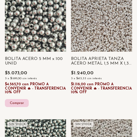
BOLITA ACERO 5 MM x 100
BOLITA APRIETA TANZA
UNID
ACERO METAL 1,5 MM X 1,3
GRAMOS ( 200 UNID
APROX)
$5.073,00
$1.240,00
3
x
$1.691,00
sin interés
3
x
$413,33
sin interés
$4.565,70
con
PROMO A
$1.116,00
con
PROMO A
CONVENIR 🔥 - TRANSFERENCIA
CONVENIR 🔥 - TRANSFERENCIA
10% OFF
10% OFF
SIN STOCK
SIN STOCK