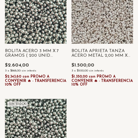
BOLITA ACERO 3 MM X 7
BOLITA APRIETA TANZA
GRAMOS ( 200 UNID
ACERO METAL 2,00 MM X
APROX.)
2.5 GRAMOS ( 200 UNID
APROX)
$2.604,00
$1.500,00
3
x
$868,00
sin interés
3
x
$500,00
sin interés
$2.343,60
con
PROMO A
$1.350,00
con
PROMO A
CONVENIR 🔥 - TRANSFERENCIA
CONVENIR 🔥 - TRANSFERENCIA
10% OFF
10% OFF
SIN STOCK