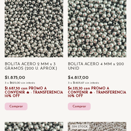
BOLITA ACERO 2 MM x 3
BOLITA ACERO 4 MM x 200
GRAMOS (200 U. APROX.)
UNID
$1.875,00
$4.817,00
3
x
$625,00
sin interés
3
x
$1.605,67
sin interés
$1.687,50
con
PROMO A
$4.335,30
con
PROMO A
CONVENIR 🔥 - TRANSFERENCIA
CONVENIR 🔥 - TRANSFERENCIA
10% OFF
10% OFF
SIN STOCK