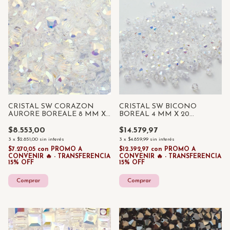
CRISTAL SW CORAZON
CRISTAL SW BICONO
AURORE BOREALE 8 MM X
BOREAL 4 MM X 20
2 UNIDADES
UNIDADES
$8.553,00
$14.579,97
3
x
$2.851,00
sin interés
3
x
$4.859,99
sin interés
$7.270,05
con
PROMO A
$12.392,97
con
PROMO A
CONVENIR 🔥 - TRANSFERENCIA
CONVENIR 🔥 - TRANSFERENCIA
15% OFF
15% OFF