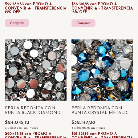
$22.582,83
con
PROMO A
$56.316,55
con
PROMO A
CONVENIR 🔥 - TRANSFERENCIA
CONVENIR 🔥 - TRANSFERENCIA
15% OFF
15% OFF
PERLA RECONDA CON
PERLA REDONDA CON
PUNTA BLACK DIAMOND 5
PUNTA CRYSTAL METALIC
MM X 10 UNID
BLUE 7,5 MM X 10 UNID
$24.045,12
$32.147,28
3
x
$8.015,04
sin interés
3
x
$10.715,76
sin interés
$20.438,35
con
PROMO A
$27.325,19
con
PROMO A