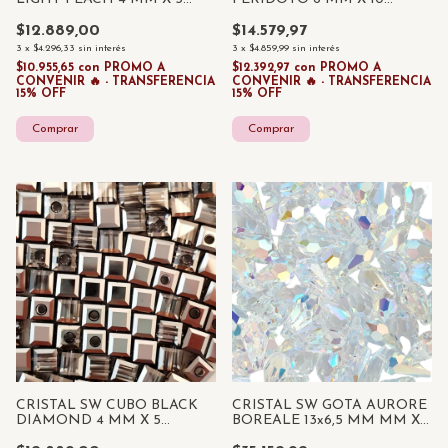
UNIDADES
UNIDADES
$12.889,00
$14.579,97
3
x
$4.296,33
sin interés
3
x
$4.859,99
sin interés
$10.955,65
con
PROMO A
$12.392,97
con
PROMO A
CONVENIR 🔥 - TRANSFERENCIA
CONVENIR 🔥 - TRANSFERENCIA
15% OFF
15% OFF
CRISTAL SW CUBO BLACK
CRISTAL SW GOTA AURORE
DIAMOND 4 MM X 5
BOREALE 13x6,5 MM MM X 6
UNIDADES
UNID