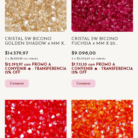
CRISTAL SW BICONO
CRISTAL SW BICONO
GOLDEN SHADOW 4 MM X
FUCHSIA 4 MM X 20
20 UNIDADES
UNIDADES
$14.579,97
$9.098,00
3
x
$4.859,99
sin interés
3
x
$3.032,67
sin interés
$12.392,97
con
PROMO A
$7.733,30
con
PROMO A
CONVENIR 🔥 - TRANSFERENCIA
CONVENIR 🔥 - TRANSFERENCIA
15% OFF
15% OFF