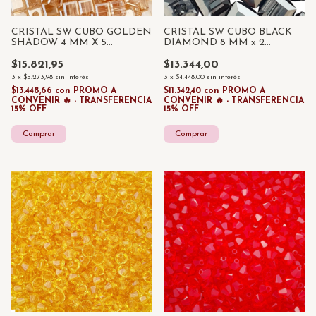
CRISTAL SW CUBO GOLDEN
CRISTAL SW CUBO BLACK
SHADOW 4 MM X 5
DIAMOND 8 MM x 2
UNIDADES
UNIDADES
$15.821,95
$13.344,00
3
x
$5.273,98
sin interés
3
x
$4.448,00
sin interés
$13.448,66
con
PROMO A
$11.342,40
con
PROMO A
CONVENIR 🔥 - TRANSFERENCIA
CONVENIR 🔥 - TRANSFERENCIA
15% OFF
15% OFF