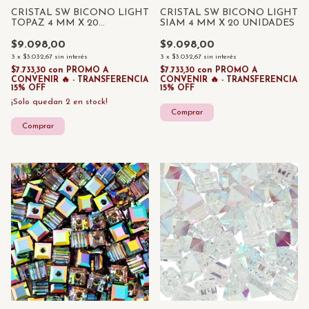
CRISTAL SW BICONO LIGHT
CRISTAL SW BICONO LIGHT
TOPAZ 4 MM X 20
SIAM 4 MM X 20 UNIDADES
UNIDADES
$9.098,00
$9.098,00
3
x
$3.032,67
sin interés
3
x
$3.032,67
sin interés
$7.733,30
con
PROMO A
$7.733,30
con
PROMO A
CONVENIR 🔥 - TRANSFERENCIA
CONVENIR 🔥 - TRANSFERENCIA
15% OFF
15% OFF
¡Solo quedan
2
en stock!