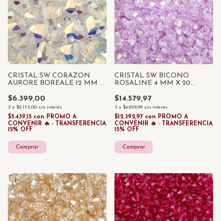
CRISTAL SW CORAZON
CRISTAL SW BICONO
AURORE BOREALE 12 MM X
ROSALINE 4 MM X 20
UNIDAD
UNIDADES
$6.399,00
$14.579,97
3
x
$2.133,00
sin interés
3
x
$4.859,99
sin interés
$5.439,15
con
PROMO A
$12.392,97
con
PROMO A
CONVENIR 🔥 - TRANSFERENCIA
CONVENIR 🔥 - TRANSFERENCIA
15% OFF
15% OFF