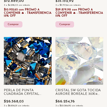
$12.889,00
$35.152,92
3
x
$4.296,33
sin interés
3
x
$11.717,64
sin interés
$10.955,65
con
PROMO A
$29.879,98
con
PROMO A
CONVENIR 🔥 - TRANSFERENCIA
CONVENIR 🔥 - TRANSFERENCIA
15% OFF
15% OFF
PERLA DE PUNTA
CRISTAL SW GOTA TOCIDA
CUADRADA CRYSTAL
AURORE BOREALE 30X14
METALIC BLUE 7,5 MM X 10
MM X 1 UNID
UNID
$26.568,03
$66.254,76
3
x
$8.856,01
sin interés
3
x
$22.084,92
sin interés