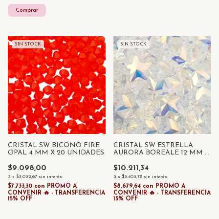
SIN STOCK
SIN STOCK
CRISTAL SW BICONO FIRE
CRISTAL SW ESTRELLA
OPAL 4 MM X 20 UNIDADES
AURORA BOREALE 12 MM X
2 UNIDADES
$9.098,00
$10.211,34
3
x
$3.032,67
sin interés
3
x
$3.403,78
sin interés
$7.733,30
con
PROMO A
$8.679,64
con
PROMO A
CONVENIR 🔥 - TRANSFERENCIA
CONVENIR 🔥 - TRANSFERENCIA
15% OFF
15% OFF