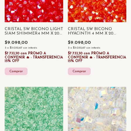
CRISTAL SW BICONO LIGHT
CRISTAL SW BICONO
SIAM SHIMMER4 MM X 20
HYACINTH 4 MM X 20
UNIDADES
UNIDADES
$9.098,00
$9.098,00
3
x
$3.032,67
sin interés
3
x
$3.032,67
sin interés
$7.733,30
con
PROMO A
$7.733,30
con
PROMO A
CONVENIR 🔥 - TRANSFERENCIA
CONVENIR 🔥 - TRANSFERENCIA
15% OFF
15% OFF