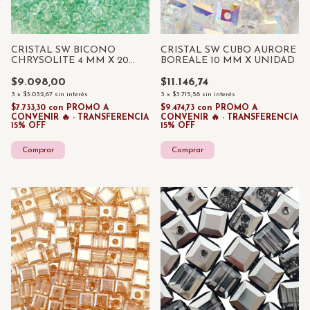
CRISTAL SW BICONO
CRISTAL SW CUBO AURORE
CHRYSOLITE 4 MM X 20
BOREALE 10 MM X UNIDAD
UNIDADES
$9.098,00
$11.146,74
3
x
$3.032,67
sin interés
3
x
$3.715,58
sin interés
$7.733,30
con
PROMO A
$9.474,73
con
PROMO A
CONVENIR 🔥 - TRANSFERENCIA
CONVENIR 🔥 - TRANSFERENCIA
15% OFF
15% OFF