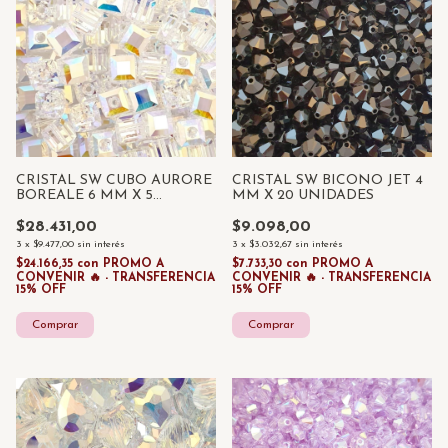
CRISTAL SW CUBO AURORE
CRISTAL SW BICONO JET 4
BOREALE 6 MM X 5
MM X 20 UNIDADES
UNIDADES
$28.431,00
$9.098,00
3
x
$9.477,00
sin interés
3
x
$3.032,67
sin interés
$24.166,35
con
PROMO A
$7.733,30
con
PROMO A
CONVENIR 🔥 - TRANSFERENCIA
CONVENIR 🔥 - TRANSFERENCIA
15% OFF
15% OFF