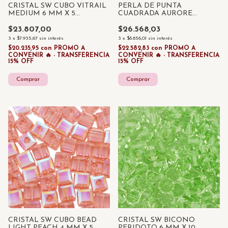
CRISTAL SW CUBO VITRAIL
PERLA DE PUNTA
MEDIUM 6 MM X 5
CUADRADA AURORE
UNIDADES
BOREALE 7,5 MM X 10 UNID
$23.807,00
$26.568,03
3
x
$7.935,67
sin interés
3
x
$8.856,01
sin interés
$20.235,95
con
PROMO A
$22.582,83
con
PROMO A
CONVENIR 🔥 - TRANSFERENCIA
CONVENIR 🔥 - TRANSFERENCIA
15% OFF
15% OFF
CRISTAL SW CUBO BEAD
CRISTAL SW BICONO
LIGHT PEACH 4 MM X 5
PERIDOTO 6 MM X 10