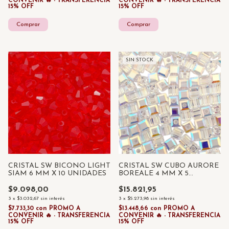
CONVENIR 🔥 - TRANSFERENCIA
CONVENIR 🔥 - TRANSFERENCIA
15% OFF
15% OFF
SIN STOCK
CRISTAL SW BICONO LIGHT
CRISTAL SW CUBO AURORE
SIAM 6 MM X 10 UNIDADES
BOREALE 4 MM X 5
UNIDADES
$9.098,00
$15.821,95
3
x
$3.032,67
sin interés
3
x
$5.273,98
sin interés
$7.733,30
con
PROMO A
$13.448,66
con
PROMO A
CONVENIR 🔥 - TRANSFERENCIA
CONVENIR 🔥 - TRANSFERENCIA
15% OFF
15% OFF