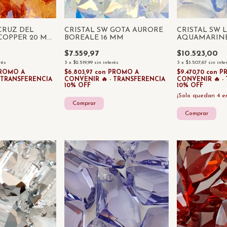
CRUZ DEL
CRISTAL SW GOTA AURORE
CRISTAL SW 
 COPPER 20 MM
BOREALE 16 MM
AQUAMARINE
UNIDAD
$7.559,97
$10.523,00
rés
3
x
$2.519,99
sin interés
3
x
$3.507,67
sin inte
ROMO A
$6.803,97
con
PROMO A
$9.470,70
con
P
- TRANSFERENCIA
CONVENIR 🔥 - TRANSFERENCIA
CONVENIR 🔥 -
10% OFF
10% OFF
¡Solo quedan
4
en