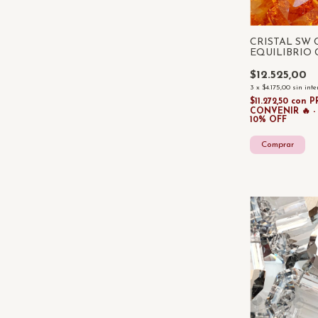
CRISTAL SW 
EQUILIBRIO
X UNIDAD
$12.525,00
3
x
$4.175,00
sin inte
$11.272,50
con
P
CONVENIR 🔥 
10% OFF