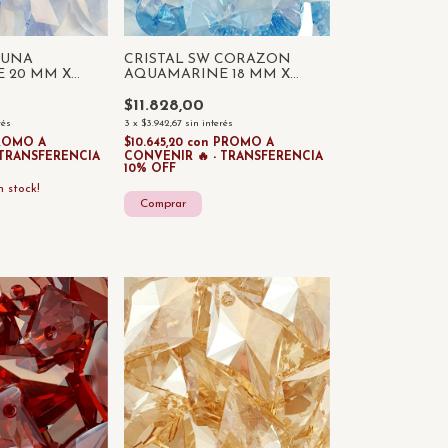
LUNA
CRISTAL SW CORAZON
 20 MM X
AQUAMARINE 18 MM X
UNIDAD
$11.828,00
rés
3
x
$3.942,67
sin interés
ROMO A
$10.645,20
con
PROMO A
 TRANSFERENCIA
CONVENIR 🔥 - TRANSFERENCIA
10% OFF
 stock!