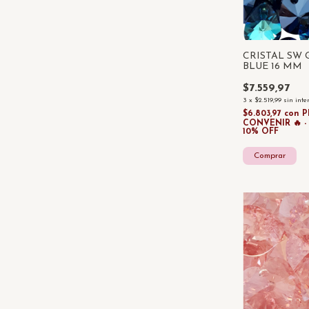
CRISTAL SW
BLUE 16 MM
$7.559,97
3
x
$2.519,99
sin inte
$6.803,97
con
P
CONVENIR 🔥 
10% OFF