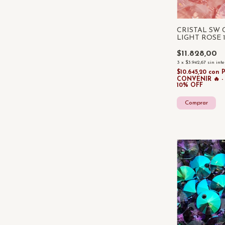
CRISTAL SW
LIGHT ROSE 
UNIDAD
$11.828,00
3
x
$3.942,67
sin int
$10.645,20
con
CONVENIR 🔥 
10% OFF