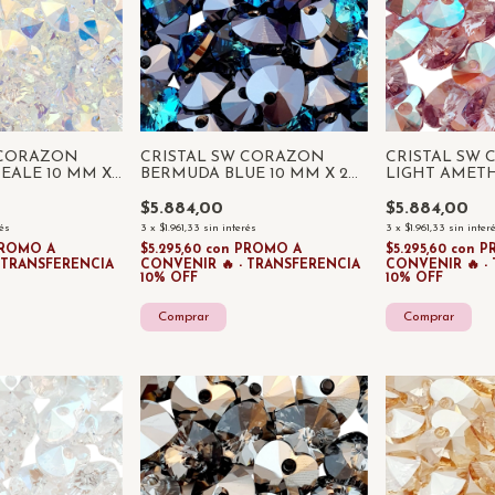
 CORAZON
CRISTAL SW CORAZON
CRISTAL SW
EALE 10 MM X
BERMUDA BLUE 10 MM X 2
LIGHT AMETH
UNIDADES
UNIDADES
$5.884,00
$5.884,00
rés
3
x
$1.961,33
sin interés
3
x
$1.961,33
sin inter
ROMO A
$5.295,60
con
PROMO A
$5.295,60
con
P
- TRANSFERENCIA
CONVENIR 🔥 - TRANSFERENCIA
CONVENIR 🔥 -
10% OFF
10% OFF