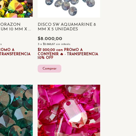
 CORAZON
DISCO SW AQUAMARINE 8
IUM 10 MM X 2
MM X 5 UNIDADES
$8.000,00
és
3
x
$2.666,67
sin interés
ROMO A
$7.200,00
con
PROMO A
 TRANSFERENCIA
CONVENIR 🔥 - TRANSFERENCIA
10% OFF