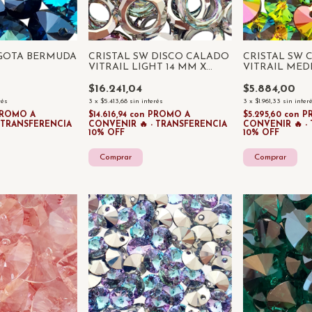
 GOTA BERMUDA
CRISTAL SW DISCO CALADO
CRISTAL SW
VITRAIL LIGHT 14 MM X
VITRAIL MED
UNIDAD
UNIDADES
$16.241,04
$5.884,00
rés
3
x
$5.413,68
sin interés
3
x
$1.961,33
sin inter
ROMO A
$14.616,94
con
PROMO A
$5.295,60
con
P
- TRANSFERENCIA
CONVENIR 🔥 - TRANSFERENCIA
CONVENIR 🔥 -
10% OFF
10% OFF