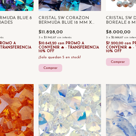
ERMUDA BLUE 8
CRISTAL SW CORAZON
CRISTAL SW 
DADES
BERMUDA BLUE 18 MM X
BOREALE 8 M
UNIDAD
UNIDADES
$11.828,00
$8.000,00
rés
3
x
$3.942,67
sin interés
3
x
$2.666,67
sin inte
PROMO A
$10.645,20
con
PROMO A
$7.200,00
con
P
- TRANSFERENCIA
CONVENIR 🔥 - TRANSFERENCIA
CONVENIR 🔥 -
10% OFF
10% OFF
¡Solo quedan
5
en stock!