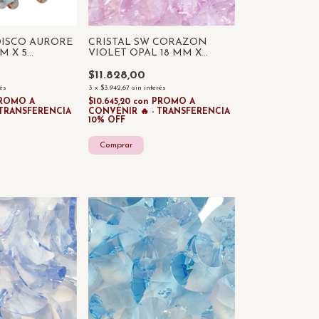
DISCO AURORE
CRISTAL SW CORAZON
M X 5
VIOLET OPAL 18 MM X
UNIDAD
$11.828,00
rés
3
x
$3.942,67
sin interés
ROMO A
$10.645,20
con
PROMO A
 TRANSFERENCIA
CONVENIR 🔥 - TRANSFERENCIA
10% OFF