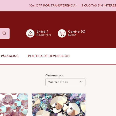
10% OFF POR TRANSFERENCIA
3 CUOTAS SIN INTERES
20% OFF EN
Entrá
/
Carrito
(
0
)
Registráte
$0,00
PACKAGING
POLÍTICA DE DEVOLUCIÓN
Ordenar por