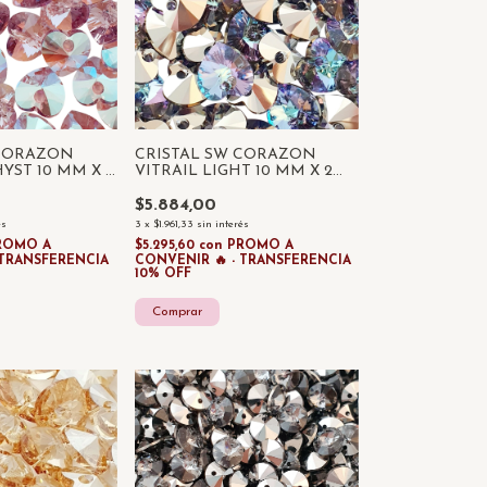
 CORAZON
CRISTAL SW CORAZON
YST 10 MM X 2
VITRAIL LIGHT 10 MM X 2
UNIDADES
$5.884,00
és
3
x
$1.961,33
sin interés
ROMO A
$5.295,60
con
PROMO A
 TRANSFERENCIA
CONVENIR 🔥 - TRANSFERENCIA
10% OFF