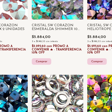
 CORAZON
CRISTAL SW CORAZON
CRISTAL SW
X 2 UNIDADES
ESMERALDA SHIMMER 10
HELIOTROPE 
MM X 2 UNIDADES
UNIDADES
$5.884,00
$5.884,00
rés
3
x
$1.961,33
sin interés
3
x
$1.961,33
sin inter
ROMO A
$5.295,60
con
PROMO A
$5.295,60
con
P
- TRANSFERENCIA
CONVENIR 🔥 - TRANSFERENCIA
CONVENIR 🔥 -
10% OFF
10% OFF