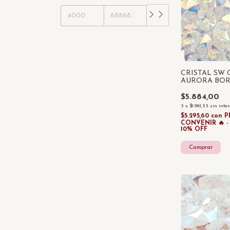
CRISTAL SW
AURORA BOR
2 UNIDADES
$5.884,00
3
x
$1.961,33
sin inte
$5.295,60
con
P
CONVENIR 🔥 
10% OFF