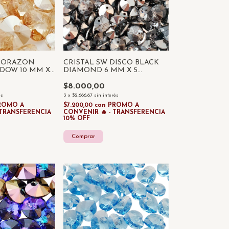
CRISTAL SW DISCO BLACK
 CORAZON
DIAMOND 6 MM X 5
DOW 10 MM X
UNIDADES
$8.000,00
3
x
$2.666,67
sin interés
és
$7.200,00
con
PROMO A
ROMO A
CONVENIR 🔥 - TRANSFERENCIA
 TRANSFERENCIA
10% OFF