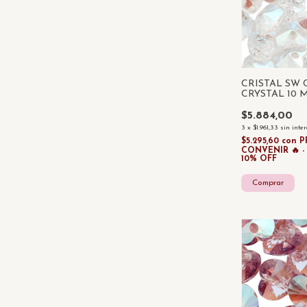
CRISTAL SW
CRYSTAL 10 
UNIDADES
$5.884,00
3
x
$1.961,33
sin inte
$5.295,60
con
P
CONVENIR 🔥 
10% OFF