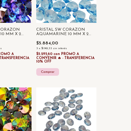
 CORAZON
CRISTAL SW CORAZON
10 MM X 2
AQUAMARINE 10 MM X 2
UNIDADES
$5.884,00
és
3
x
$1.961,33
sin interés
ROMO A
$5.295,60
con
PROMO A
 TRANSFERENCIA
CONVENIR 🔥 - TRANSFERENCIA
10% OFF