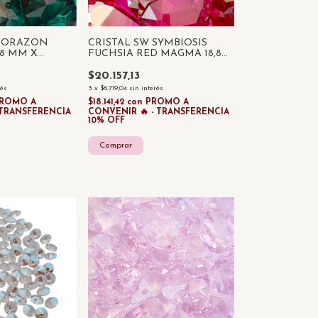
 CORAZON
CRISTAL SW SYMBIOSIS
8 MM X
FUCHSIA RED MAGMA 18,8
MM
$20.157,13
rés
3
x
$6.719,04
sin interés
ROMO A
$18.141,42
con
PROMO A
 TRANSFERENCIA
CONVENIR 🔥 - TRANSFERENCIA
10% OFF