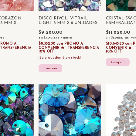
 CORAZON
DISCO RIVOLI VITRAIL
CRISTAL SW
18 MM X
LIGHT 8 MM X 6 UNIDADES
ESMERALDA 1
UNIDAD
$9.280,00
$11.828,00
erés
3
x
$3.093,33
sin interés
3
x
$3.942,67
sin inte
PROMO A
$8.352,00
con
PROMO A
$10.645,20
con
P
- TRANSFERENCIA
CONVENIR 🔥 - TRANSFERENCIA
CONVENIR 🔥 -
10% OFF
10% OFF
¡Solo quedan
5
en stock!