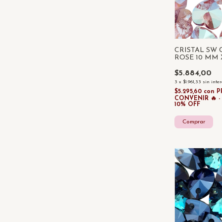
CRISTAL SW
ROSE 10 MM 
$5.884,00
3
x
$1.961,33
sin inte
$5.295,60
con
P
CONVENIR 🔥 
10% OFF