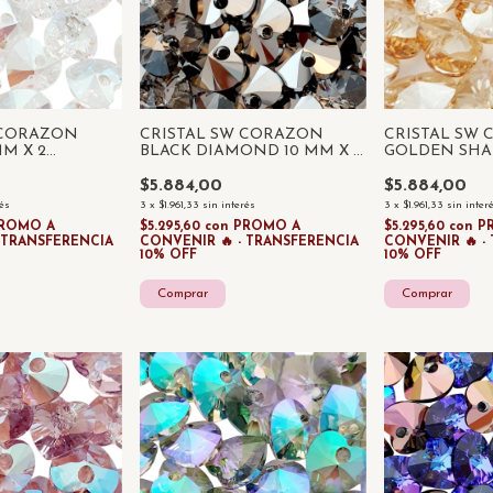
 CORAZON
CRISTAL SW CORAZON
CRISTAL SW
MM X 2
BLACK DIAMOND 10 MM X 2
GOLDEN SHA
UNIDADES
2 UNIDADES
$5.884,00
$5.884,00
rés
3
x
$1.961,33
sin interés
3
x
$1.961,33
sin inter
ROMO A
$5.295,60
con
PROMO A
$5.295,60
con
P
- TRANSFERENCIA
CONVENIR 🔥 - TRANSFERENCIA
CONVENIR 🔥 -
10% OFF
10% OFF