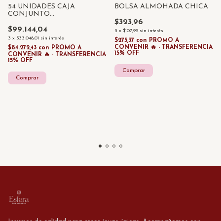
54 UNIDADES CAJA
BOLSA ALMOHADA CHICA
CONJUNTO
PERSONALIZADA GRANDE
$323,96
$99.144,04
3
x
$107,99
sin interés
3
x
$33.048,01
sin interés
$275,37
con
PROMO A
CONVENIR 🔥 - TRANSFERENCIA
$84.272,43
con
PROMO A
15% OFF
CONVENIR 🔥 - TRANSFERENCIA
15% OFF