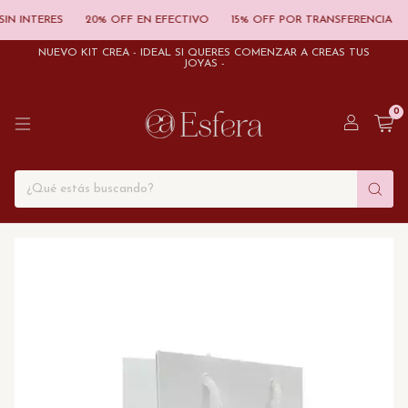
N INTERES
20% OFF EN EFECTIVO
15% OFF POR TRANSFERENCIA
NUEVO KIT CREÁ - IDEAL SI QUERÉS COMENZAR A CREAS TUS
JOYAS -
0